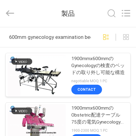
Medeco
Industry
Co.,
製品
Ltd.
All
Rights
Reserved.
Developed
家
by
600mm gynecology examination bed オンライン製造
ECER
プ
1900mmx600mmの
ロ
Gynecologyの検査のベッ
ドの取り外し可能な構造
ダ
negotiable MOQ:1 PC
ク
CONTACT
ト
1900mmx600mmの
Obstetric配達テーブル
私
75度の電気Gynecology
の手術台
1900-2300 MOQ:1 PC