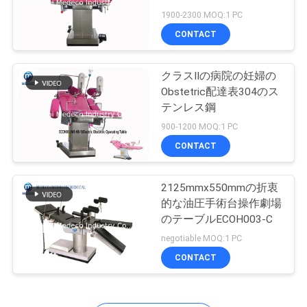
質
1900-2300 MOQ:1 PC
管
CONTACT
理
クラスIIの病院の妊婦の
Obstetric配達表304のス
私
テンレス鋼
900-1200 MOQ:1 PC
達
CONTACT
に
連
2125mmx550mmの折衷
的な油圧手術台操作劇場
絡
のテーブルECOH003-C
negotiable MOQ:1 PC
し
CONTACT
な
さ