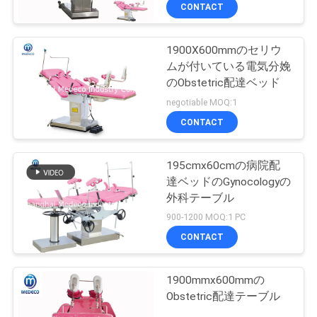
達
CONTACT
に
1900X600mmのセリウ
つ
ムが付いている電気分娩
い
のObstetric配達ベッド
negotiable MOQ:1
て
CONTACT
工
195cmx60cmの病院配
達ベッドのGynocologyの
場
外科テーブル
旅
900-1200 MOQ:1 PC
CONTACT
行
1900mmx600mmの
品
Obstetric配達テーブル