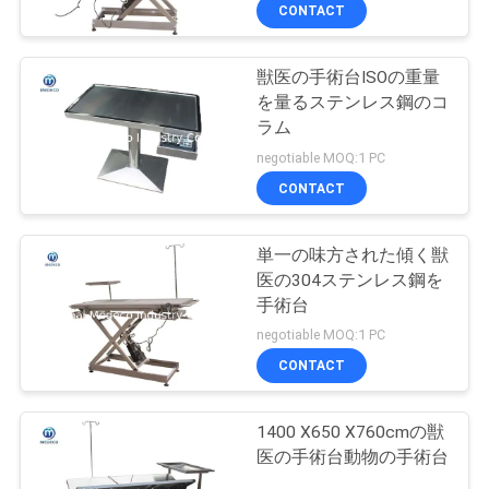
達
CONTACT
に
獣医の手術台ISOの重量
つ
を量るステンレス鋼のコ
い
ラム
negotiable MOQ:1 PC
て
CONTACT
工
単一の味方された傾く獣
医の304ステンレス鋼を
場
手術台
旅
negotiable MOQ:1 PC
CONTACT
行
1400 X650 X760cmの獣
品
医の手術台動物の手術台