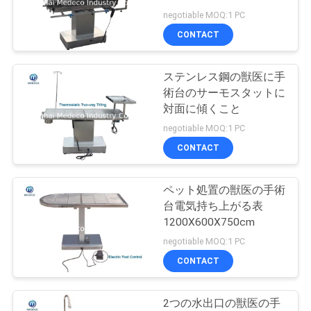
質
negotiable MOQ:1 PC
管
CONTACT
理
ステンレス鋼の獣医に手
術台のサーモスタットに
私
対面に傾くこと
negotiable MOQ:1 PC
達
CONTACT
に
連
ペット処置の獣医の手術
台電気持ち上がる表
絡
1200X600X750cm
negotiable MOQ:1 PC
し
CONTACT
な
さ
2つの水出口の獣医の手