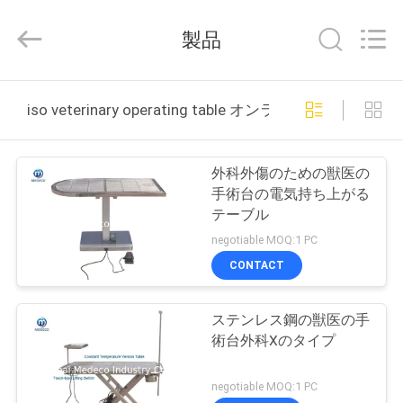
Medeco
Industry
Co.,
製品
Ltd.
All
Rights
Reserved.
Developed
家
by
iso veterinary operating table オンライン製造
ECER
プ
外科外傷のための獣医の
ロ
手術台の電気持ち上がる
テーブル
ダ
negotiable MOQ:1 PC
ク
CONTACT
ト
ステンレス鋼の獣医の手
術台外科Xのタイプ
私
negotiable MOQ:1 PC