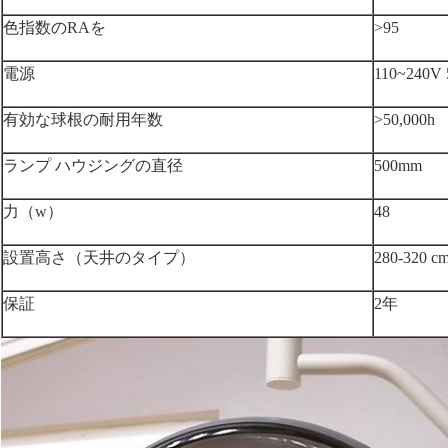
色指数のRAを
>95
電源
110~240V 
有効な球根の耐用年数
>50,000h
ランプ ハウジングの直径
500mm
力（w）
48
設置高さ（天井のタイプ）
280-320 c
保証
2年