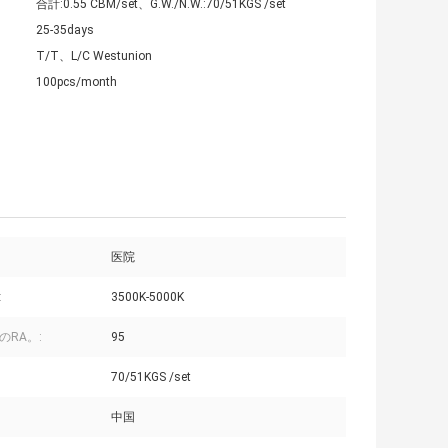
合計:0.55 CBM/set、G.W./N.W.:70/51KGS /set
25-35days
T/T、L/C Westunion
100pcs/month
医院
:
3500K-5000K
のRA。:
95
70/51KGS /set
中国