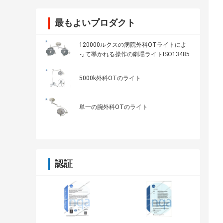
最もよいプロダクト
120000ルクスの病院外科OTライトによ
って導かれる操作の劇場ライトISO13485
5000k外科OTのライト
単一の腕外科OTのライト
認証