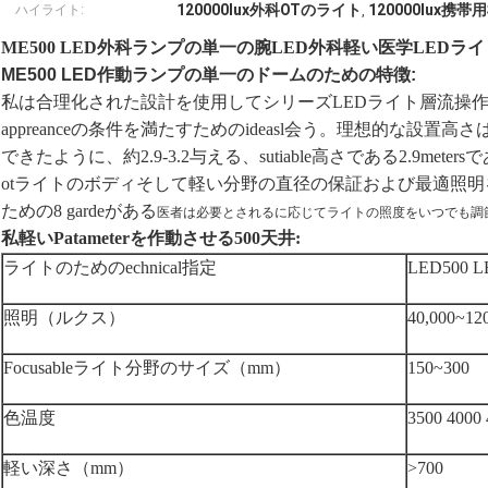
120000lux外科OTのライト
120000lux携
ハイライト:
,
ME500 LED外科ランプの単一の腕LED外科軽い医学LEDラ
ME500 LED作動ランプの単一のドームのための特徴:
私は合理化された設計を使用してシリーズLEDライト層流操作room.i
appreanceの条件を満たすためのideasl会う。理想的な
できたように、約2.9-3.2与える、sutiable高さである2.9me
otライトのボディそして軽い分野の直径の保証および最適照
ための8 gardeがある
医者は必要とされる
に応じてライトの照度をいつでも調
私軽いPatameterを作動させる500天井:
ライトのためのechnical指定
LED500
照明（ルクス）
40,000~
Focusableライト分野のサイズ（mm）
150~300
色温度
3500 4000 
軽い深さ（mm）
>700