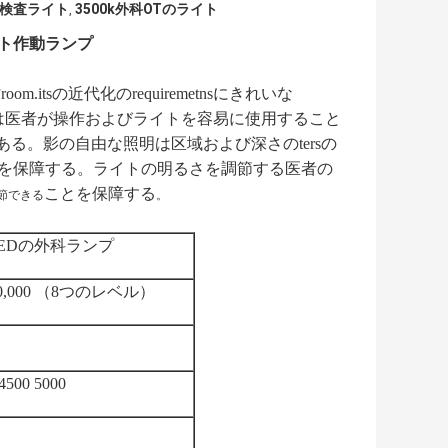
帯用検査ライト
3500k外科OTのライト
,
イト作動ランプ
tsの近代化のrequiremetnsにきれいな
設置高さは医者が操作およびライトを容易に使用すること
tersである。影の自由な照明は区域および深さのtersの
明を保障する。ライトの明るさを調節する医者の
ことを保障する
節できる
。
 LEDの外科ランプ
120,000 （8つのレベル）
4500 5000