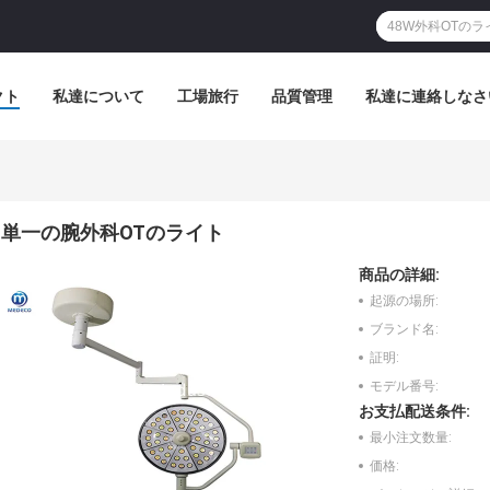
クト
私達について
工場旅行
品質管理
私達に連絡しなさ
ト
単一の腕外科OTのライト
商品の詳細:
起源の場所:
ブランド名:
証明:
モデル番号:
お支払配送条件:
最小注文数量:
価格: