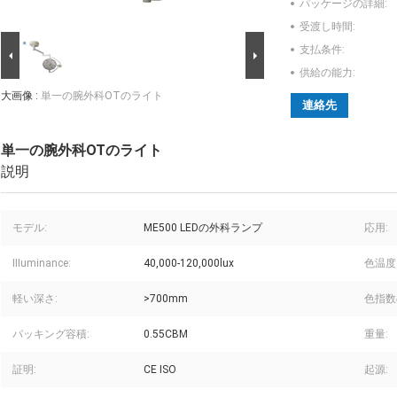
パッケージの詳細:
受渡し時間:
支払条件:
供給の能力:
大画像 :
単一の腕外科OTのライト
連絡先
単一の腕外科OTのライト
説明
モデル:
ME500 LEDの外科ランプ
応用:
IIIuminance:
40,000-120,000lux
色温度
軽い深さ:
>700mm
色指数
パッキング容積:
0.55CBM
重量:
証明:
CE ISO
起源: