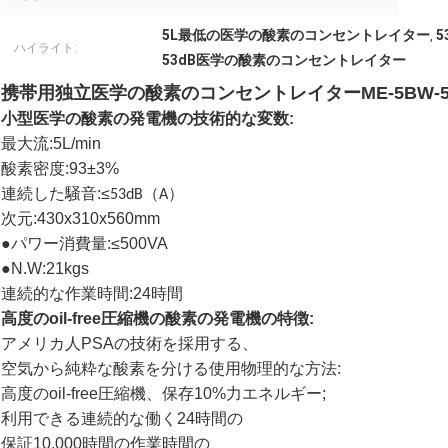
5L最低の医学の酸素のコンセントレイター
,
ハイライト:
53dB医学の酸素のコンセントレイター
携帯用独立医学の酸素のコンセントレイターME-5BW-5
小型医学の
酸素の発電機の
技術的な変数:
最大流:5L/min
酸素密度:93±3%
連続した騒音:≤
53dB（A）
次元:430x310x560mm
●パワー消費量:≤500VA
●N.W:21kgs
連続的な作業時間:24時間
高度のoil-free圧縮機の
酸素の発電機の
特徴:
アメリカ人PSAの技術を採用する、
空気から純粋な酸素を分ける使用物理的な方法:
高度のoil-free圧縮機、保存10%力エネルギー;
利用できる連続的な働く24時間の
保証10,000時間の作業時間の