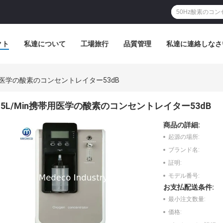
クト
私達について
工場旅行
品質管理
私達に連絡しなさ
帯用医学の酸素のコンセントレイター53dB
5L/Min携帯用医学の酸素のコンセントレイター53dB
商品の詳細:
起源の場所:
ブランド名:
証明:
モデル番号:
お支払配送条件:
最小注文数量:
価格: