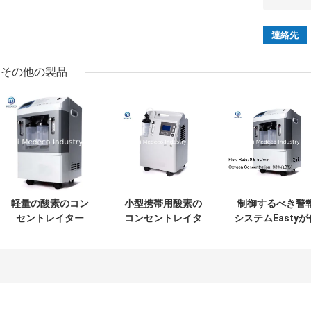
その他の製品
軽量の酸素のコン
小型携帯用酸素の
制御するべき警
セントレイター
コンセントレイタ
システムEastyが
ー
いている病院装
5l Oxyenコンセ
トレイター