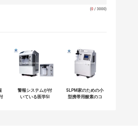
(
0
/ 3000)
報
警報システムが付
5LPM家のための小
付
いている医学5l
型携帯用酸素のコ
置
Oxyenのコンセン
ンセントレイター
ン
トレイター26kgs
の酸素の携帯用発
電機