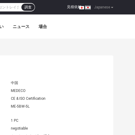
見積依頼
調査
|
Japanese
い
ニュース
場合
中国
MEDECO
CE & ISO Certification
ME-5BW-5L
1 PC
negotiable