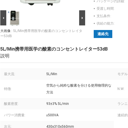
パッケージの詳細:
受渡し時間:
支払条件:
供給の能力:
大画像 :
5L/Min携帯用医学の酸素のコンセントレイタ
連絡先
ー53dB
5L/Min携帯用医学の酸素のコンセントレイター53dB
説明
最大流:
5L/Min
モデル
空気から純粋な酸素を分ける使用物理的な
特徴:
N.W:
方法
酸素密度:
93±3% 5L/min
ランニ
パワー消費量:
≤500VA
連続的
次元:
430x310x560mm