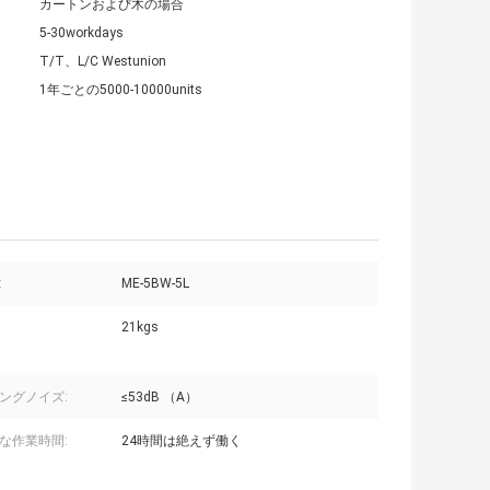
カートンおよび木の場合
5-30workdays
T/T、L/C Westunion
1年ごとの5000-10000units
:
ME-5BW-5L
21kgs
ングノイズ:
≤53dB （A）
な作業時間:
24時間は絶えず働く